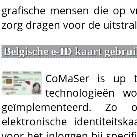
grafische mensen die op v
zorg dragen voor de uitstra
Belgische e-ID kaart gebrui
CoMa
Ser is up t
technologieën w
geïmplementeerd. Zo 
elektronische identiteits
voor het inloggen bij speci